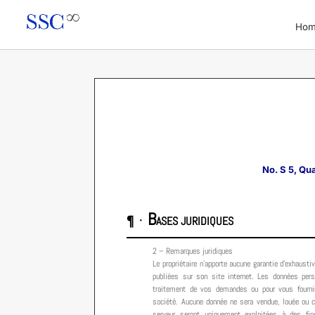
Ho
No. S 5, Qu
B
¶ ·
ASES JURIDIQUES
2 – Remarques juridiques
Le propriétaire n’apporte aucune garantie d’exhausti
publiées sur son site internet. Les données pers
traitement de vos demandes ou pour vous fournir
société. Aucune donnée ne sera vendue, louée ou 
serveur seront uniquement exploitées à des fin