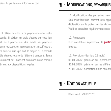
M
cacias, https://www.infomaniak.com
¶ ·
ODIFICATIONS, REMARQUE
11. Modifications des présentes ment
Des modifications peuvent être app
déclaration sur la protection des donné
Veuillez consulter régulièrement cette 
. Il détient les droits de propriété intellectuelle
urnis; il détient un droit d’usage sur tous les
12. Remarques
t seul propriétaire des droits de propriété
Bien que définie séparement, la
politi
Toute reproduction, représentation, modification,
légales.
ts du site, quel que soit le moyen ou le procédé
able du propriétaire de l'élément concerné. Toute
13. Révisions (derniers 12 mois)
ue élément qu’il contient sera considérée comme
01.01.2025 : précision sur la propriét
mément aux dispositions légales.
31.01.2025 : précision sur les différen
29.03.2026 : séparation claire des droit
E
¶ ·
DITION ACTUELLE
Révision du 29.03.2026