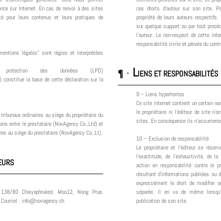
ence sur Internet. En cas de renvoi à des sites
ces droits d'auteur sur son site. P
té pour leurs contenus et leurs pratiques de
propriété de leurs auteurs respectifs.
sur quelque support ou par tout procé
l’auteur. Le non-respect de cette int
responsabilité civile et pénale du contr
entions légales” sont régies et interprétées
L
rotection des données (LPD)
¶ ·
IENS ET RESPONSABILITÉS
constitue la base de cette déclaration sur la
9 – Liens hypertextes
Ce site internet contient un certain n
le propriétaire ni l’éditeur de site n’
 tribunaux ordinaires au siège du propriétaire du
sites. En conséquence ils n’assumeront
tions entre le prestataire (NovAgency Co.,Ltd) et
aires au siège du prestataire (NovAgency Co.,Lt).
10 – Exclusion de responsabilité
Le propriétaire et l’éditeur se réser
l’exactitude, de l’exhaustivité, de la
EURS
action en responsabilité contre le 
résultant d’informations publiées ou 
expressément le droit de modifier o
, 138/80 Chaiyaphruked, Moo12, Nong Prue,
séparée. Il en va de même lorsqu’i
Courriel : info@novagency.ch
publication de son site.