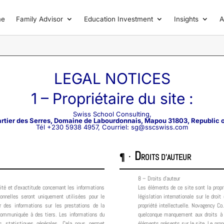
me
Family Advisor
Education Investment
Insights
A
LEGAL NOTICES
1 – Propriétaire du site :
Swiss School Consulting,
artier des Serres, Domaine de Labourdonnais, Mapou 31803, Republic o
Tél +230 5938 4957, Courriel: sg@sscswiss.com
D
¶ ·
ROITS D'AUTEUR
8 – Droits d’auteur
vité et d’exactitude concernant les informations
Les éléments de ce site sont la propr
onnelles seront uniquement utilisées pour le
législation internationale sur le droit
 des informations sur les prestations de la
propriété intellectuelle. Novagency Co
communiquée à des tiers. Les informations du
quelconque manquement aux droits à l
s statistiques générales. Cela nous permet
éléments présents sur le site. Le propr