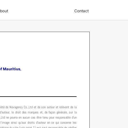
bout
Contact
f Mauritius
,
iété de Novagency Co.,Ltd et de son auteur et relèvent de la
 d’auteur, le droit des marques et, de façon générale, sur la
.,Ltd ne pourra en aucun cas être tenu pour responsable d’un
’image ainsi qu’aux droits d’auteur en ce qui concerne les
iétaire du site (voir point 1) est seul responsable de vérifier