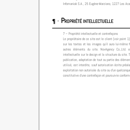
Infomaniak S.A., 25 Eugène-Marziano, 1227 Les A
P
¶ ·
ROPRIÉTÉ INTELLECTUELLE
7 – Propriété intellectuelle et contrefaçons
Le propriétaire de ce site est le client (voir point 1)
sur les textes et les images qu'il aura lui-même fo
autres éléments du site. NovAgency Co.,Ltd. es
intellectuelle sur le design et la structure du site. 
publication, adaptation de tout ou partie des élémen
utilisé, est interdite, sauf autorisation écrite préal
exploitation non autorisée du site ou d’un quelconq
constitutive d’une contrefaçon et poursuivie confor