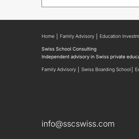
Home
│
Family Advisory
│
Education Invest
Swiss School Consulting
Independent advisory in Swiss private educat
Family Advisory
│
Swiss Boarding School
│
E
info@sscswiss.com