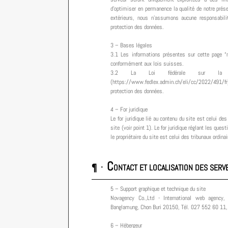
d’optimiser en permanence la qualité de notre prés
extérieurs, nous n’assumons aucune responsabili
protection des données.
3 – Bases légales
3.1 Les informations présentes sur cette page “m
conformément aux lois suisses.
3.2 La Loi fédérale sur la p
(https://www.fedlex.admin.ch/eli/cc/2022/491/fr) 
protection des données.
4 – For juridique
Le for juridique lié au contenu du site est celui des
site (voir point 1). Le for juridique réglant les ques
le propriétaire du site est celui des tribunaux ordin
C
¶ ·
ONTACT ET LOCALISATION DES SERV
5 – Support graphique et technique du site
Novagency Co.,Ltd - International web agency
Banglamung, Chon Buri 20150, Tél. 027 552 60 11, 
6 – Hébergeur