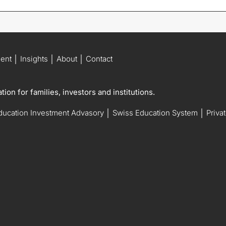
ment
│
Insights
│
About
│
Contact
ion for families, investors and institutions.
ducation Investment Advasory
│
Swiss Education System
│
Priva