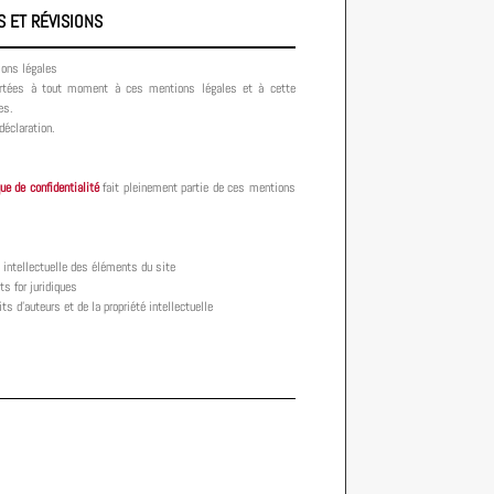
S ET RÉVISIONS
ions légales
ortées à tout moment à ces mentions légales et à cette
es.
déclaration.
que de confidentialité
fait pleinement partie de ces mentions
é intellectuelle des éléments du site
ts for juridiques
s d'auteurs et de la propriété intellectuelle