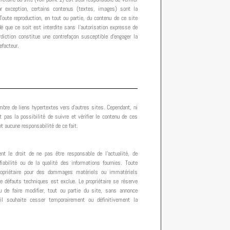
ar exception, certains contenus (textes, images) sont la
 Toute reproduction, en tout ou partie, du contenu de ce site
dé que ce soit est interdite sans l’autorisation expresse de
erdiction constitue une contrefaçon susceptible d’engager la
efacteur.
ombre de liens hypertextes vers d’autres sites. Cependant, ni
ont pas la possibilité de suivre et vérifier le contenu de ces
 aucune responsabilité de ce fait.
vent le droit de ne pas être responsable de l’actualité, de
 fiabilité ou de la qualité des informations fournies. Toute
propriétaire pour des dommages matériels ou immatériels
de défauts techniques est exclue. Le propriétaire se réserve
u de faire modifier, tout ou partie du site, sans annonce
l souhaite cesser temporairement ou définitivement la